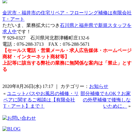
金沢市・福井市の住宅リペア・フローリング補修は有限会社
T・アート
ただいま、業務拡大につき
石川県と福井県で新規スタッフを
求人中
です！
〒929-0327 石川県河北郡津幡町庄132-6
電話：076-288-3713 FAX：076-288-5671
【セールス電話・営業メール・求人広告媒体・ホームページ
商材・インターネット商材等】
上記等に該当する弊社の業務に無関係な案内は「禁止」とす
る
2020年8月26日(水) 17:17 ｜ カテゴリー：
お知らせ
«
ユニットバスやお風呂の補修・リ
部分補修でもOK？お家
ペアに関するご相談は【有限会社
の外壁補修で後悔しな
T・アート】まで！
いために。
»