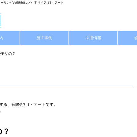
ローリングの傷補修など住宅リペアはT・アート
内
施工事例
採用情報
必要なの？
する、有限会社T・アートです。
。
の？